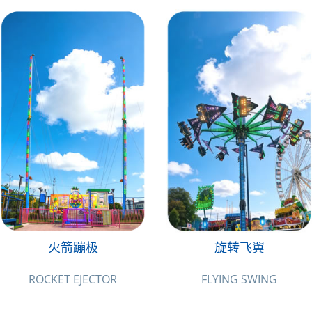
火箭蹦极
旋转飞翼
ROCKET EJECTOR
FLYING SWING