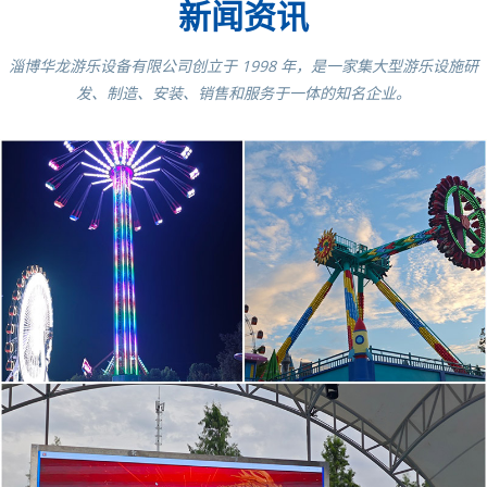
新闻资讯
淄博华龙游乐设备有限公司创立于 1998 年，是一家集大型游乐设施研
发、制造、安装、销售和服务于一体的知名企业。