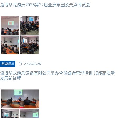
淄博华龙游乐2026第22届亚洲乐园及景点博览会
新闻资讯
2026/02/26
淄博华龙游乐设备有限公司举办全员综合管理培训 赋能高质量
发展新征程