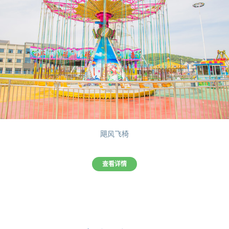
飓风飞椅
查看详情