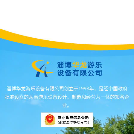
淄博华龙游乐设备有限公司创立于1998年，是经中国政府
批准设立的从事游乐设备设计、制造和经营为一体的知名企
业。