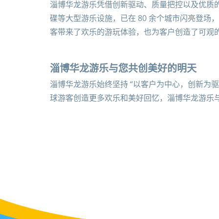
淄博华龙游乐凭借创新驱动、质量把控以及优质的
碟等大型游乐设施，已在 80 余个城市闪亮登
客带来了欢乐的游玩体验，也为客户创造了可观
淄博
华龙游乐与您共创美好的明天
淄博华龙游乐始终坚持 “以客户为中心，创新为
球游客创造更多欢乐和美好回忆，淄博华龙游乐