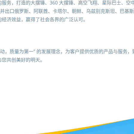
服务，打造的大摆锤、360 大摆锤、高空飞翔、星际巴士、空
场，并出口俄罗斯、阿联酋、卡塔尔、朝鲜、乌兹别克斯坦、巴基
的经济效益，赢得了社会各界的广泛认可。
驱动，质量为第一” 的发展理念，为客户提供优质的产品与服务
与您共创美好的明天。