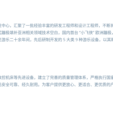
发中心，汇聚了一批经验丰富的研发工程师和设计工程师，不断
蹦极填补亚洲相关领域技术空白，国内首台 “小飞侠” 欧洲蹦
游乐二十余年间，先后研制开发的 5 大类 9 种游乐设备，以
数控机床等先进设备，建立了完善的质量管理体系，严格执行国
品安全可靠、经久耐用。为客户提供更放心、更适合、更优质的