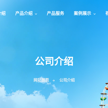
介绍
产品介绍
产品服务
案例展示
公司介绍
网站首页
公司介绍