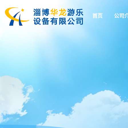
首页
公司