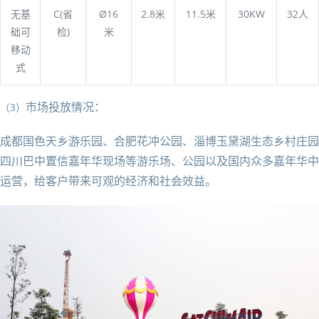
无基
C(省
Ø16
2.8米
11.5米
30KW
32人
础可
检)
米
移动
式
市场投放情况：
（3）
成都国色天乡游乐园、合肥花冲公园、淄博玉黛湖生态乡村庄园
四川巴中置信嘉年华现场等游乐场、公园以及国内众多嘉年华中
运营，给客户带来可观的经济和社会效益。