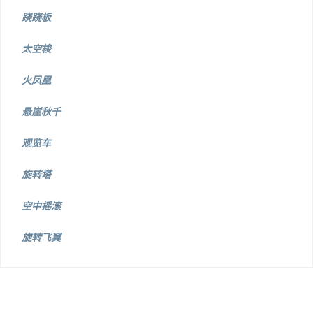
跷跷板
太空梭
火凤凰
悬崖秋千
观览车
旋转塔
空中摇滚
旋转飞翼