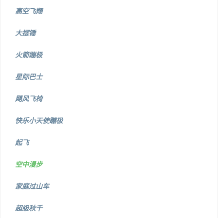
高空飞翔
大摆锤
火箭蹦极
星际巴士
飓风飞椅
快乐小天使蹦极
起飞
空中漫步
家庭过山车
超级秋千