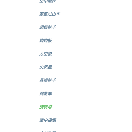
空中漫步
家庭过山车
超级秋千
跷跷板
太空梭
火凤凰
悬崖秋千
观览车
旋转塔
空中摇滚