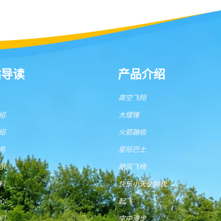
站导读
产品介绍
高空飞翔
绍
大摆锤
绍
火箭蹦极
务
星际巴士
示
飓风飞椅
料
快乐小天使蹦极
心
起飞
们
空中漫步