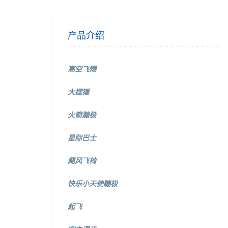
产品介绍
高空飞翔
大摆锤
火箭蹦极
星际巴士
飓风飞椅
快乐小天使蹦极
起飞