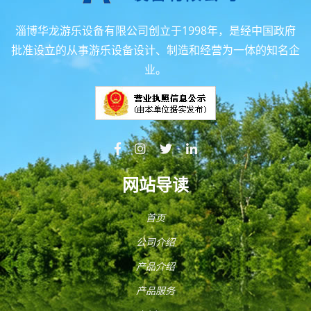
淄博华龙游乐设备有限公司创立于1998年，是经中国政府
批准设立的从事游乐设备设计、制造和经营为一体的知名企
业。
网站导读
首页
公司介绍
产品介绍
产品服务