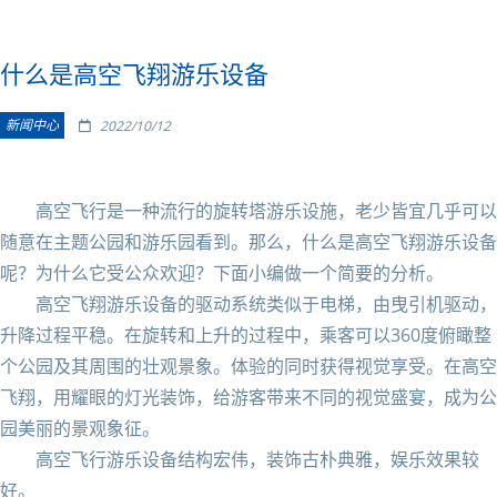
什么是高空飞翔游乐设备
新闻中心
2022/10/12
高空飞行是一种流行的旋转塔游乐设施，老少皆宜几乎可以
随意在主题公园和游乐园看到。那么，什么是高空飞翔游乐设备
呢？为什么它受公众欢迎？下面小编做一个简要的分析。
高空飞翔游乐设备的驱动系统类似于电梯，由曳引机驱动，
升降过程平稳。在旋转和上升的过程中，乘客可以360度俯瞰整
个公园及其周围的壮观景象。体验的同时获得视觉享受。在高空
飞翔，用耀眼的灯光装饰，给游客带来不同的视觉盛宴，成为公
园美丽的景观象征。
高空飞行游乐设备结构宏伟，装饰古朴典雅，娱乐效果较
好。