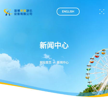
ENGLISH
新闻中心
网站首页
新闻中心