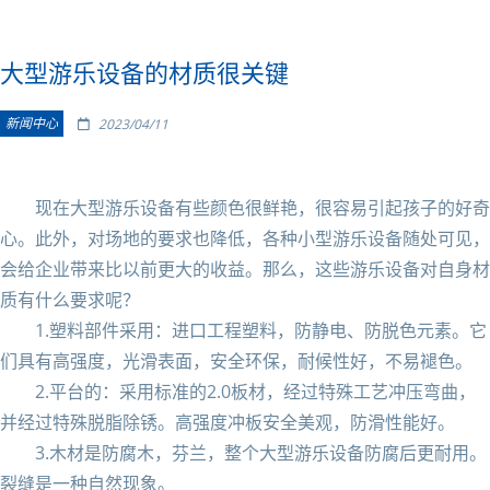
大型游乐设备的材质很关键
新闻中心
2023/04/11
现在大型游乐设备有些颜色很鲜艳，很容易引起孩子的好奇
心。此外，对场地的要求也降低，各种小型游乐设备随处可见，
会给企业带来比以前更大的收益。那么，这些游乐设备对自身材
质有什么要求呢？
1.塑料部件采用：进口工程塑料，防静电、防脱色元素。它
们具有高强度，光滑表面，安全环保，耐候性好，不易褪色。
2.平台的：采用标准的2.0板材，经过特殊工艺冲压弯曲，
并经过特殊脱脂除锈。高强度冲板安全美观，防滑性能好。
3.木材是防腐木，芬兰，整个大型游乐设备防腐后更耐用。
裂缝是一种自然现象。