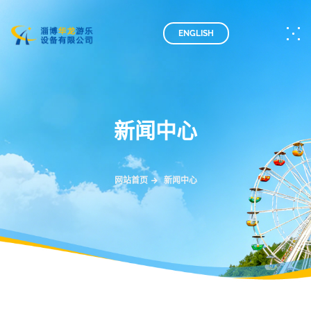
ENGLISH
新闻中心
网站首页
新闻中心