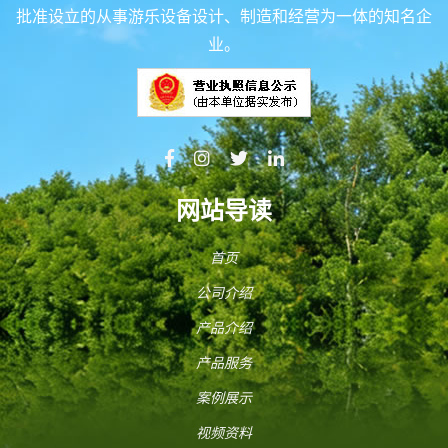
批准设立的从事游乐设备设计、制造和经营为一体的知名企
业。
网站导读
首页
公司介绍
产品介绍
产品服务
案例展示
视频资料