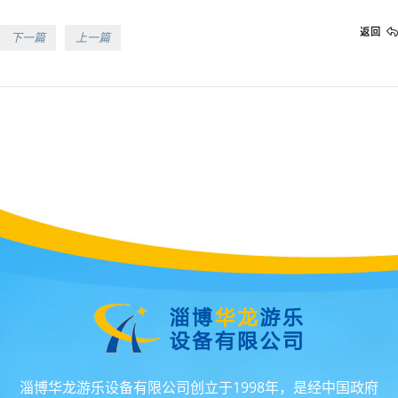
返回
下一篇
上一篇
淄博华龙游乐设备有限公司创立于1998年，是经中国政府