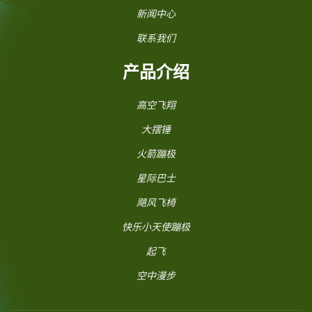
新闻中心
联系我们
产品介绍
高空飞翔
大摆锤
火箭蹦极
星际巴士
飓风飞椅
快乐小天使蹦极
起飞
空中漫步