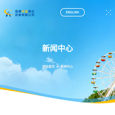
ENGLISH
新闻中心
网站首页
新闻中心