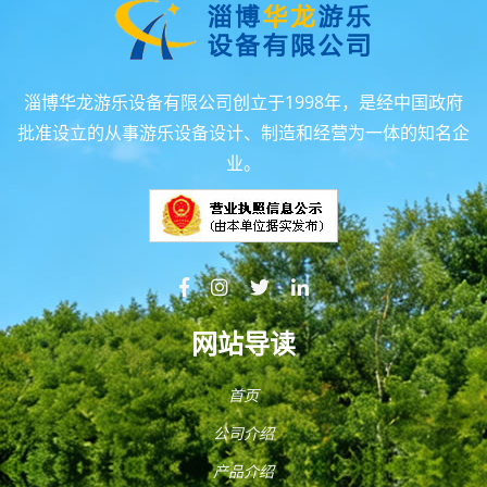
淄博华龙游乐设备有限公司创立于1998年，是经中国政府
批准设立的从事游乐设备设计、制造和经营为一体的知名企
业。
网站导读
首页
公司介绍
产品介绍