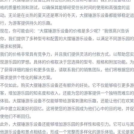
格的质量检测和测试，以确保其能够经受住长时间的使用和高强度的运
动。无论是在炎热的夏天还是寒冷的冬天，大摆锤游乐设备都能够稳定运
行，为游客提供持久的乐趣。
现在，你可能会问：“大摆锤游乐设备的价格是多少呢？”我很高兴告诉
你，我们提供了多种型号和配置的大摆锤游乐设备，以满足不同游乐园的
需求和预算。
我们的价格非常具有竞争力，并且我们提供灵活的付款方式，以帮助您实
现游乐园的梦想。具体的价格取决于您选择的型号、规格和附加功能。为
了获得详细的报价和更多信息，请联系我们的销售团队，他们将根据您的
需求提供个性化的解决方案。
不仅如此，购买大摆锤游乐设备还有额外的好处。它不仅能够吸引更多游
客，增加游乐园的知名度和收入，还能为您的游客提供一个独特而难忘的
体验。大摆锤游乐设备不仅能够带给游客刺激和乐趣，还能让他们在欢笑
声中建立起美好的回忆。这将使您的游乐园成为他们心中的目的地，并促
使他们不断回归。
此外，大摆锤游乐设备还能够增加游乐园的多样性和吸引力。它可以与其
他游乐设备和景点相结合，形成一个完整而多样化的游乐体验。无论是家