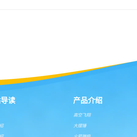
站导读
产品介绍
高空飞翔
绍
大摆锤
绍
火箭蹦极