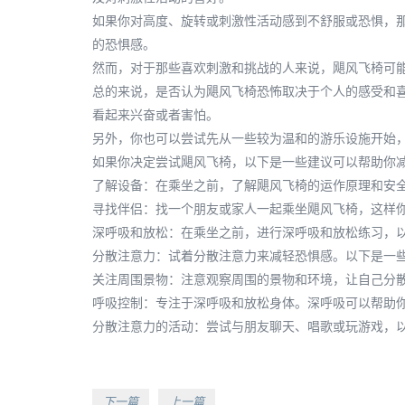
如果你对高度、旋转或刺激性活动感到不舒服或恐惧，
的恐惧感。
然而，对于那些喜欢刺激和挑战的人来说，飓风飞椅可
总的来说，是否认为飓风飞椅恐怖取决于个人的感受和
看起来兴奋或者害怕。
另外，你也可以尝试先从一些较为温和的游乐设施开始
如果你决定尝试飓风飞椅，以下是一些建议可以帮助你
了解设备：在乘坐之前，了解飓风飞椅的运作原理和安
寻找伴侣：找一个朋友或家人一起乘坐飓风飞椅，这样
深呼吸和放松：在乘坐之前，进行深呼吸和放松练习，
分散注意力：试着分散注意力来减轻恐惧感。以下是一
关注周围景物：注意观察周围的景物和环境，让自己分
呼吸控制：专注于深呼吸和放松身体。深呼吸可以帮助
分散注意力的活动：尝试与朋友聊天、唱歌或玩游戏，
下一篇
上一篇