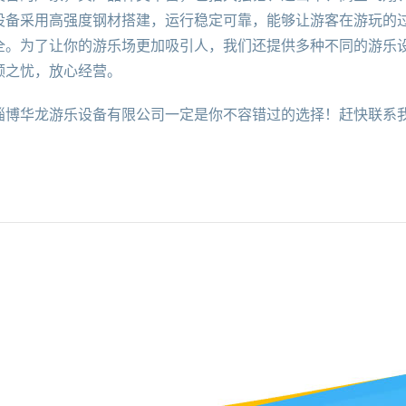
设备采用高强度钢材搭建，运行稳定可靠，能够让游客在游玩的
全。为了让你的游乐场更加吸引人，我们还提供多种不同的游乐
顾之忧，放心经营。
淄博华龙游乐设备有限公司一定是你不容错过的选择！赶快联系