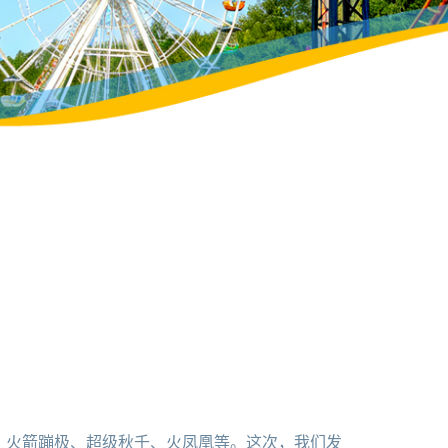
、火箭蹦极、超级秋千、火凤凰等。这次，我们发