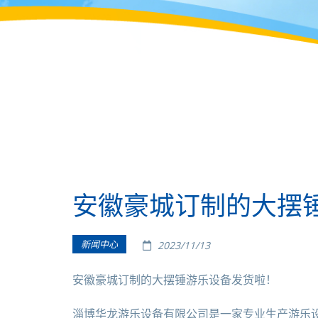
安徽豪城订制的大摆
新闻中心
2023/11/13
安徽豪城订制的大摆锤游乐设备发货啦！
淄博华龙游乐设备有限公司是一家专业生产游乐