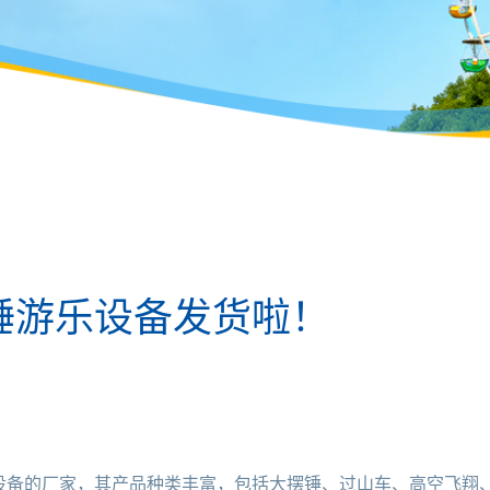
锤游乐设备发货啦！
设备的厂家，其产品种类丰富，包括大摆锤、过山车、高空飞翔