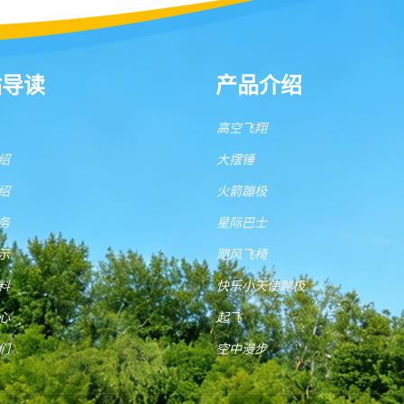
站导读
产品介绍
高空飞翔
绍
大摆锤
绍
火箭蹦极
务
星际巴士
示
飓风飞椅
料
快乐小天使蹦极
心
起飞
们
空中漫步