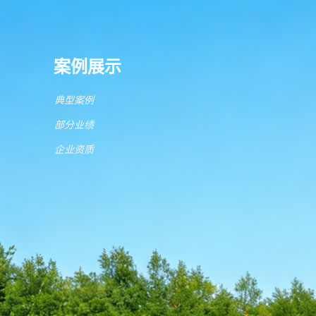
案例展示
典型案例
部分业绩
企业资质