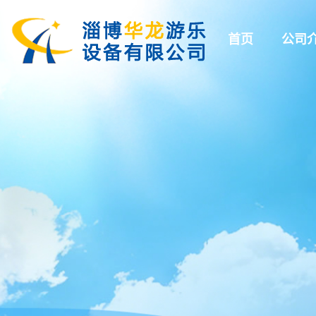
首页
公司