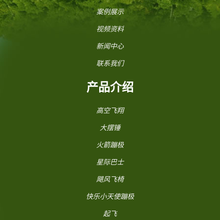
案例展示
视频资料
新闻中心
联系我们
产品介绍
高空飞翔
大摆锤
火箭蹦极
星际巴士
飓风飞椅
快乐小天使蹦极
起飞