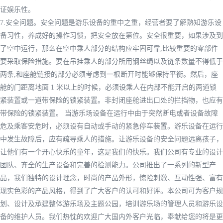
证娱乐性。
7.安全问题。安全问题是游乐设备的重中之重，经营者要了解熟知游乐设
备习性，养成好的操作习惯，把安全放在第位。安全很重要，如果涉及到
了空中运行，那么在空中乘人部分的结构应牢固可靠,比较重要的零部件
要采取保险措施。要在吊挂乘人的部分所用钢丝绳以及链条数量不得低于
两条,和座舱链接的部分必须考虑到一根断开时能够保持平衡。然后，座
舱的门距离地面 1 米以上的时候，必须设乘人在内部不能开启的两道锁
紧装置或一道带保险的锁紧装置。非封闭座舱进出口处的拦挡物，也应有
带保险的锁紧装置。 当游乐场设备在运行中由于突然断电或者设备故障
危及乘客安危时，必须设有自动或手动的紧急停车装置。游乐设备在运行
中发生故障后，应有疏导乘人的措施。让游乐设备的安全问题远离孩子，
让他们有一个开心快乐的童年，这是我们的快乐。我们公司有专业的设计
团队、齐全的生产设备和完善的检测能力。公司推出了一系列的新型产
品，我们独特的设计理念，时尚的产品外形，惊险刺激、互动性强、富有
现实色彩的产品风格，得到了广大客户的认可和好评。本公司可为客户规
划、设计及承建整体游乐场及主题公园，培训游乐场的管理人员和游乐设
备的维护人员。我们热忱的欢迎广大国内外客户光临，奉献给您的将是更