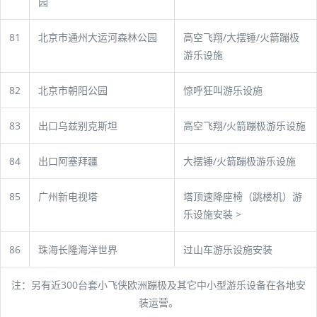
园
81
北京市通州大运河森林公园
高空飞翔/大摆锤/火箭蹦极
游乐设施
82
北京市朝阳公园
惊呼狂叫游乐设施
83
出口乌兹别克斯坦
高空飞翔/火箭蹦极游乐设施
84
出口阿塞拜疆
大摆锤/火箭蹦极游乐设施
85
广州新电视塔
塔顶速降座椅（跳楼机）游
乐设施安装 >
86
珠海长隆海洋世界
过山车游乐设施安装
注：另有近300台套小飞侠欧洲蹦极及其它中小型游乐设备在各地安
装运营。