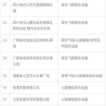
51
四川省内江市万晟城甜城乐
高空飞翔游乐设施
园
52
四川省乐山犍为县玉津镇互
高空飞翔游乐设施
和村五组 犍为丰业欢乐谷
53
广西省壮族自治区桂林乐满
高空飞翔/火箭蹦极/惊呼狂
地
叫游乐设施
54
广西省省百色市彩虹湾沙滩
高空飞翔游乐设施
公园
55
海南省三亚市大东海广场
单臂飞毯/火箭蹦极游乐设施
56
香港艺能有限公司
火箭蹦极游乐设施
57
江苏省南京市珍珠泉公园
火箭蹦极游乐设施