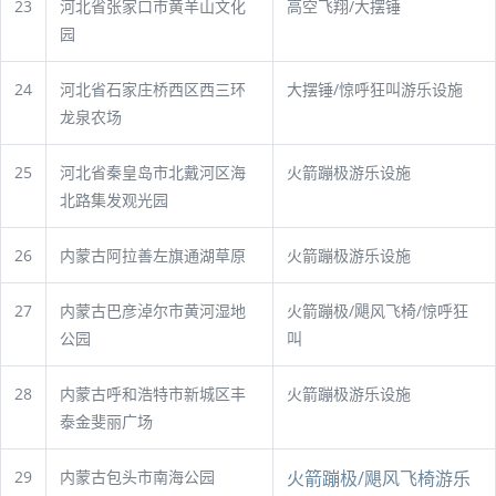
23
河北省张家口市黄羊山文化
高空飞翔/大摆锤
园
24
河北省石家庄桥西区西三环
大摆锤/惊呼狂叫游乐设施
龙泉农场
25
河北省秦皇岛市北戴河区海
火箭蹦极游乐设施
北路集发观光园
26
内蒙古阿拉善左旗通湖草原
火箭蹦极游乐设施
27
内蒙古巴彦淖尔市黄河湿地
火箭蹦极/飓风飞椅/惊呼狂
公园
叫
28
内蒙古呼和浩特市新城区丰
火箭蹦极游乐设施
泰金斐丽广场
29
内蒙古包头市南海公园
火箭蹦极/飓风飞椅游乐