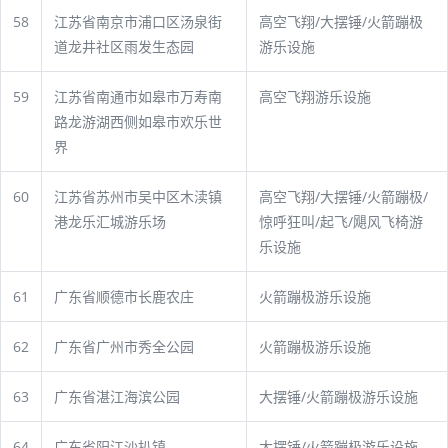
58
江苏省南京市浦口区汤泉街
高空飞翔/大摆锤/火箭蹦极
道龙井社区雨发生态园
游乐设施
59
江苏省南通市如皋市万寿南
高空飞翔游乐设施
路龙游湖西侧如皋市欢乐世
界
60
江苏省苏州市吴中区木渎镇
高空飞翔/大摆锤/火箭蹦极/
港龙乐汇城游乐场
惊呼狂叫/起飞/飓风飞椅游
乐设施
61
广东省顺德市长鹿农庄
火箭蹦极游乐设施
62
广东省广州市秀全公园
火箭蹦极游乐设施
63
广东省湛江海滨公园
大摆锤/火箭蹦极游乐设施
64
广东省阳江沙扒镇
大摆锤/火箭蹦极游乐设施