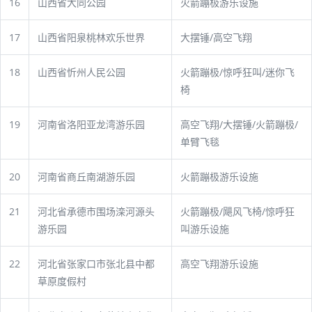
16
山西省大同公园
火箭蹦极游乐设施
17
山西省阳泉桃林欢乐世界
大摆锤/高空飞翔
18
山西省忻州人民公园
火箭蹦极/惊呼狂叫/迷你飞
椅
19
河南省洛阳亚龙湾游乐园
高空飞翔/大摆锤/火箭蹦极/
单臂飞毯
20
河南省商丘南湖游乐园
火箭蹦极游乐设施
21
河北省承德市围场滦河源头
火箭蹦极/飓风飞椅/惊呼狂
游乐园
叫游乐设施
22
河北省张家口市张北县中都
高空飞翔游乐设施
草原度假村