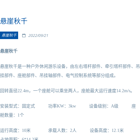
悬崖秋千
悬崖秋千
2022/09/21
悬崖秋千
悬崖秋千是一种户外休闲游乐设备，由左右塔杆部件、牵引塔杆部件、吊
挂部件、座舱部件、吊挂轴部件、电气控制系统等部分组成。
回转直径22.4m，一个座舱可以乘坐两人，座舱最大运行速度14.2m/s。
安装型式：固定式 功率KW：3kw 设备级别：A级 座
舱数量：1个
运行高度：10米 承载人数：2人 设备高度：12.1米
占地面积：6*14.2米