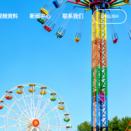
视频资料
新闻中心
联系我们
ENGLISH