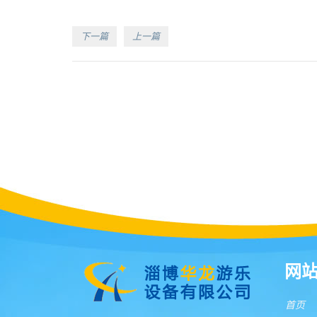
下一篇
上一篇
网
首页