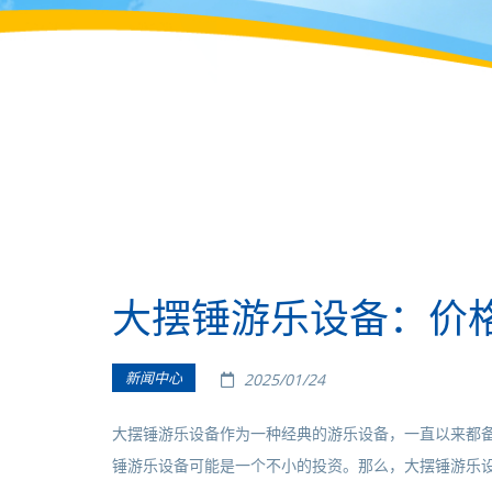
大摆锤游乐设备：价
新闻中心
2025/01/24
大摆锤游乐设备作为一种经典的游乐设备，一直以来都
锤游乐设备可能是一个不小的投资。那么，大摆锤游乐