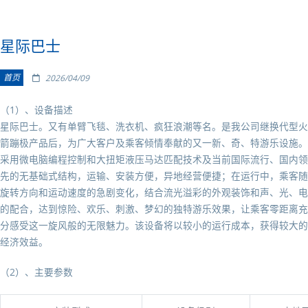
星际巴士
首页
2026/04/09
（1）、设备描述
星际巴士。又有单臂飞毯、洗衣机、疯狂浪潮等名。是我公司继换代型火
箭蹦极产品后，为广大客户及乘客倾情奉献的又一新、奇、特游乐设施。
采用微电脑编程控制和大扭矩液压马达匹配技术及当前国际流行、国内领
先的无基础式结构，运输、安装方便，异地经营便捷；在运行中，乘客随
旋转方向和运动速度的急剧变化，结合流光溢彩的外观装饰和声、光、电
的配合，达到惊险、欢乐、刺激、梦幻的独特游乐效果，让乘客零距离充
分感受这一旋风般的无限魅力。该设备将以
较
小的运行成本，获得
较
大的
经济效益。
（2）、主要参数