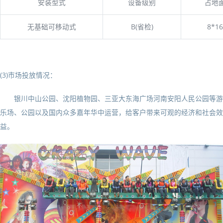
安装型式
设备级别
占地
无基础可移动式
B(省检)
8*1
(3)市场投放情况：
银川中山公园、沈阳植物园、三亚大东海广场河南安阳人民公园等游
乐场、公园以及国内众多嘉年华中运营，给客户带来可观的经济和社会效
益。