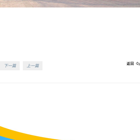
返回
下一篇
上一篇