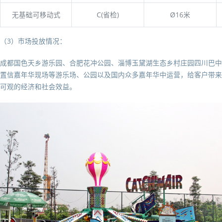
无基础可移动式
C(省检)
Ø16米
（3）
市场投放情况：
成都国色天乡游乐园、合肥花冲公园、淄博玉黛湖生态乡村庄园四川巴中
置信嘉年华现场等游乐场、公园以及国内众多嘉年华中运营，给客户带来
可观的经济和社会效益。