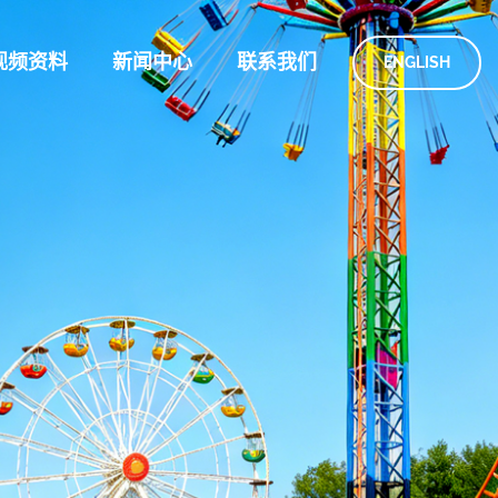
视频资料
新闻中心
联系我们
ENGLISH