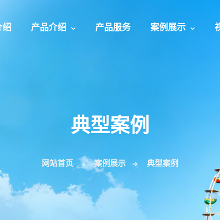
介绍
产品介绍
产品服务
案例展示
典型案例
网站首页
案例展示
典型案例