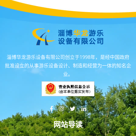
淄博华龙游乐设备有限公司创立于1998年，是经中国政府
批准设立的从事游乐设备设计、制造和经营为一体的知名企
业。
网站导读