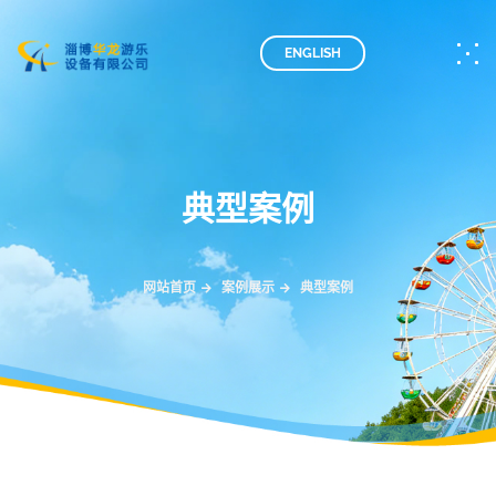
ENGLISH
典型案例
网站首页
案例展示
典型案例