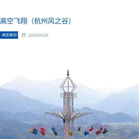
高空飞翔（杭州风之谷）
典型案例
2026/05/28