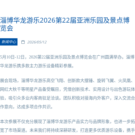
淄博华龙游乐2026第22届亚洲乐园及景点博
览会
新闻中心
2026/05/12
5月10日-12日，2026第22届亚洲乐园及景点博览会在广州圆满举办。淄博
华龙游乐携多款主力游乐设备精彩参展。
展会现场，淄博华龙游乐高空飞翔、创新款大摆锤、旋转飞翼、火凤凰、
网红大秋千等明星产品备受瞩目，凭借创新技术、实用设计与出色游玩体
验，吸引众多业内客商驻足洽谈。团队积极对接海内外客户，深入交流合
作意向，达成多项合作共识。
本次参展不仅充分展现了淄博华龙游乐产品实力与品牌形象，也进一步拓
宽了市场渠道。未来我们将持续深耕研发，打造更多优质游乐设备，携手