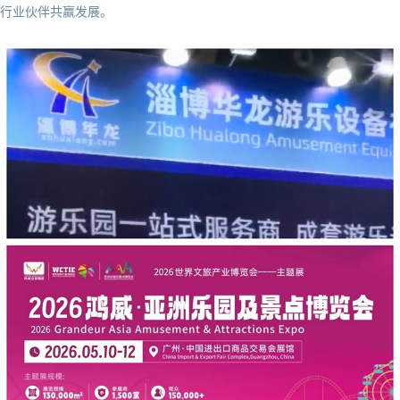
行业伙伴共赢发展。