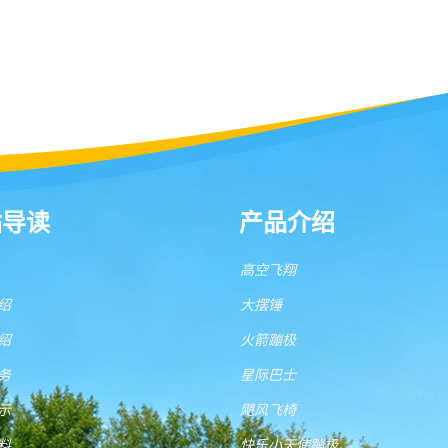
站导读
产品介绍
高空飞翔
绍
大摆锤
绍
火箭蹦极
务
星际巴士
示
飓风飞椅
料
快乐小天使蹦极