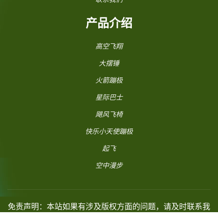
产品介绍
高空飞翔
大摆锤
火箭蹦极
星际巴士
飓风飞椅
快乐小天使蹦极
起飞
空中漫步
免责声明：本站如果有涉及版权方面的问题，请及时联系我