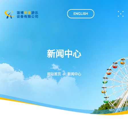
ENGLISH
新闻中心
网站首页
新闻中心