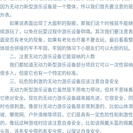
因为无动力新型游乐设备是一个整体，所以我们首先要注意的是
外表。
如果说表面出现了大面积的裂痕，那我们这个时候就不能继
续游玩了，以免在玩耍过程中游乐设备倒塌。其次我们要注意表
面是否有老化的现象，如果有老化也尽量不要去玩，最后看看整
体组合拼接的牢不牢固，牢固的情况下小朋友们可以大胆的玩。
二、注意无动力游乐设备它能容纳的人数
我们都知道无动力新型游乐设备部分项目它可以一次性容纳
很多人，但是它也有一个特定的标准。
三、玩危险刺激的无动力游乐设备应该注意自身安全
无动力新型游乐设备它虽然是不用电力带动，但并不意味着
它绝对安全。现在的无动力游乐设备越来越先进，它很安全，同
时也很刺激。像部分无动力游乐设备是非常刺激的，比如山体滑
坡、攀爬网、户外滑梯等项目，它们是具有一定危险性和刺激性
的，像玩这种游戏时应该注意自身安全，比如该佩戴头盔的佩戴
头盔，该系安全带的系安全带，以保证自身安全。